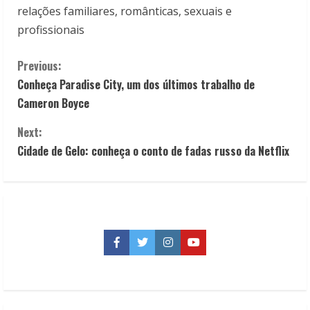
relações familiares, românticas, sexuais e
profissionais
C
Previous:
Conheça Paradise City, um dos últimos trabalho de
o
Cameron Boyce
n
Next:
t
Cidade de Gelo: conheça o conto de fadas russo da Netflix
i
n
u
Facebook
Twitter
Instagram
YouTube
e
R