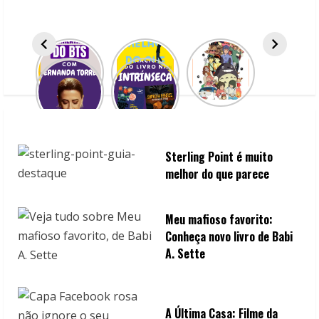
e
a
d
i
n
Sterling Point é muito
g
melhor do que parece
Meu mafioso favorito:
Conheça novo livro de Babi
A. Sette
A Última Casa: Filme da