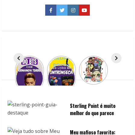
2025:
Pedro
Bandeira
Facebook
Twitter
Instagram
YouTube
e
Walcyr
Carrasco
participam
pela
Moderna
Sterling Point é muito
melhor do que parece
Meu mafioso favorito: