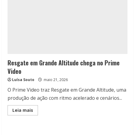
Resgate em Grande Altitude chega no Prime
Video
Luísa Souto
maio 21, 2026
O Prime Video traz Resgate em Grande Altitude, uma
produção de ação com ritmo acelerado e cenários...
Read
Leia mais
more
about
Resgate
em
Grande