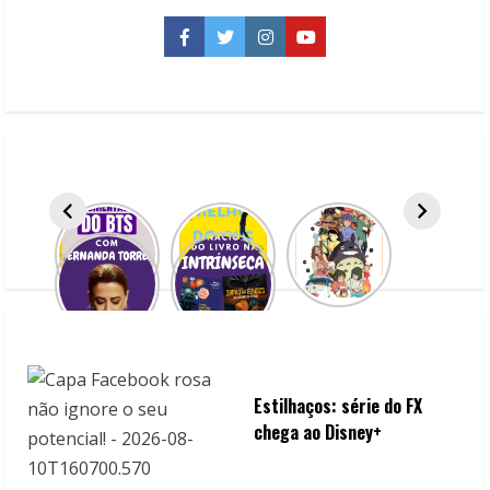
Altitude
chega
no
Facebook
Twitter
Instagram
YouTube
Prime
Video
Estilhaços: série do FX
chega ao Disney+