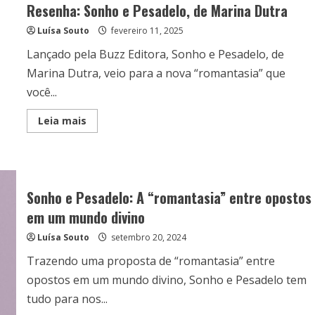
Resenha: Sonho e Pesadelo, de Marina Dutra
Luísa Souto
fevereiro 11, 2025
Lançado pela Buzz Editora, Sonho e Pesadelo, de
Marina Dutra, veio para a nova “romantasia” que
você...
Read
Leia mais
more
about
Resenha:
Sonho
e
Pesadelo,
de
Sonho e Pesadelo: A “romantasia” entre opostos
Marina
Dutra
em um mundo divino
Luísa Souto
setembro 20, 2024
Trazendo uma proposta de “romantasia” entre
opostos em um mundo divino, Sonho e Pesadelo tem
tudo para nos...