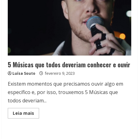
5 Músicas que todos deveriam conhecer e ouvir
Luísa Souto
fevereiro 9, 2023
Existem momentos que precisamos ouvir algo em
específico e, por isso, trouxemos 5 Músicas que
todos deveriam...
Read
Leia mais
more
about
5
Músicas
que
todos