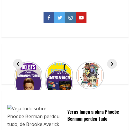
Série
anuncia
elenco
dos
Facebook
Twitter
Instagram
YouTube
professores
de
Hogwarts
Verus lança a obra Phoebe
Berman perdeu tudo