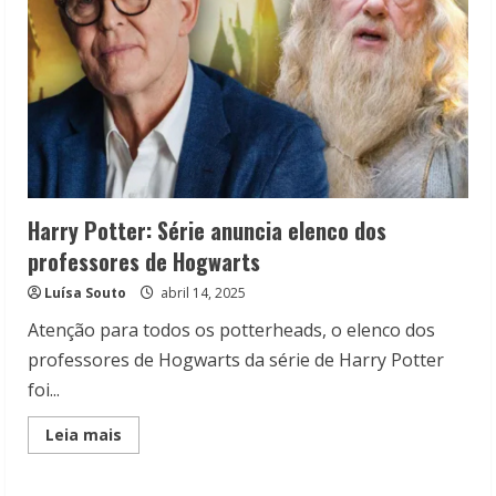
Harry Potter: Série anuncia elenco dos
professores de Hogwarts
Luísa Souto
abril 14, 2025
Atenção para todos os potterheads, o elenco dos
professores de Hogwarts da série de Harry Potter
foi...
Read
Leia mais
more
about
Harry
Potter: