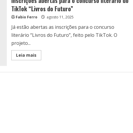
Inscrições abertas para o concurso literário do
TikTok “Livros do Futuro”
Fabio Ferro
agosto 11, 2025
Já estão abertas as inscrições para o concurso
literário “Livros do Futuro”, feito pelo TikTok. O
projeto...
Read
Leia mais
more
about
Inscrições
abertas
para
o
concurso
literário
do
TikTok
“Livros
do
Futuro”