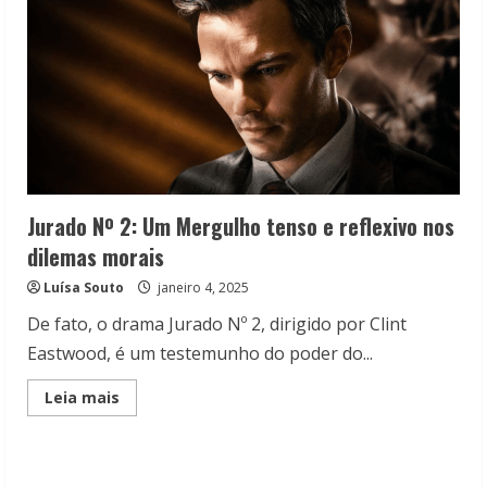
Jurado Nº 2: Um Mergulho tenso e reflexivo nos
dilemas morais
Luísa Souto
janeiro 4, 2025
De fato, o drama Jurado Nº 2, dirigido por Clint
Eastwood, é um testemunho do poder do...
Read
Leia mais
more
about
Jurado
Nº
2: