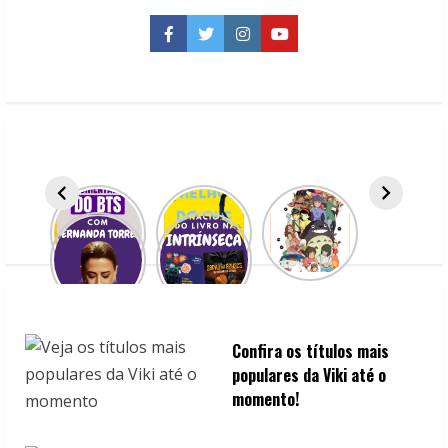
Um
Mergulho
tenso
Facebook
Twitter
Instagram
YouTube
e
reflexivo
nos
dilemas
morais
Confira os títulos mais
populares da Viki até o
momento!