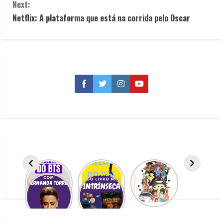
n
Next:
t
Netflix: A plataforma que está na corrida pelo Oscar
i
n
u
Facebook
Twitter
Instagram
YouTube
e
R
e
a
d
i