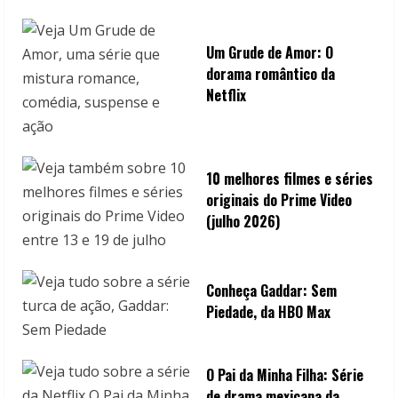
n
g
Um Grude de Amor: O
dorama romântico da
Netflix
10 melhores filmes e séries
originais do Prime Video
(julho 2026)
Conheça Gaddar: Sem
Piedade, da HBO Max
O Pai da Minha Filha: Série
de drama mexicana da