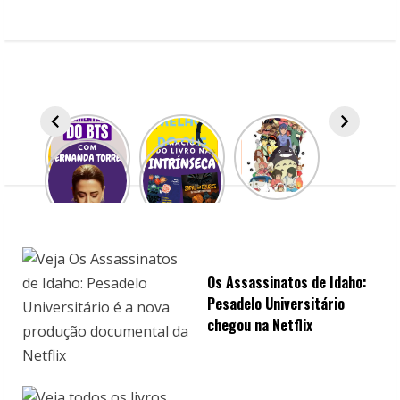
u
e
R
e
a
d
i
n
Os Assassinatos de Idaho:
g
Pesadelo Universitário
chegou na Netflix