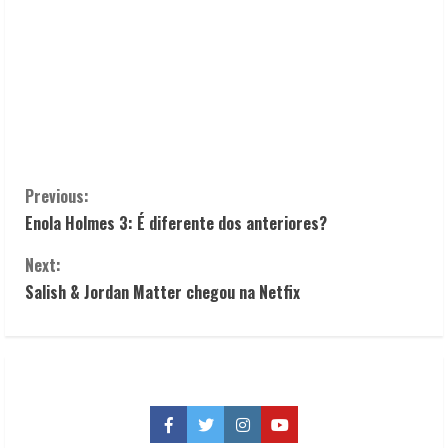
C
Previous:
Enola Holmes 3: É diferente dos anteriores?
o
Next:
n
Salish & Jordan Matter chegou na Netfix
t
i
n
Facebook
Twitter
Instagram
YouTube