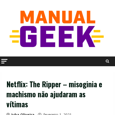
Skip
to
content
Netflix: The Ripper – misoginia e
machismo não ajudaram as
vítimas
Juba Oliveira
fevereiro 1, 2021