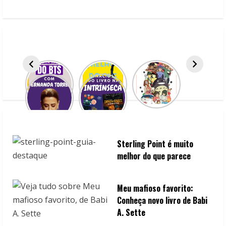
e
R
e
a
d
i
n
Sterling Point é muito
melhor do que parece
g
Meu mafioso favorito:
Conheça novo livro de Babi
A. Sette