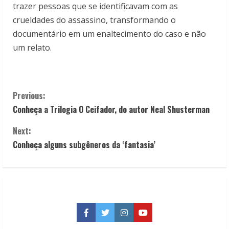
trazer pessoas que se identificavam com as
crueldades do assassino, transformando o
documentário em um enaltecimento do caso e não
um relato.
C
Previous:
Conheça a Trilogia O Ceifador, do autor Neal Shusterman
o
Next:
n
Conheça alguns subgêneros da ‘fantasia’
t
i
n
Facebook
Twitter
Instagram
YouTube
u