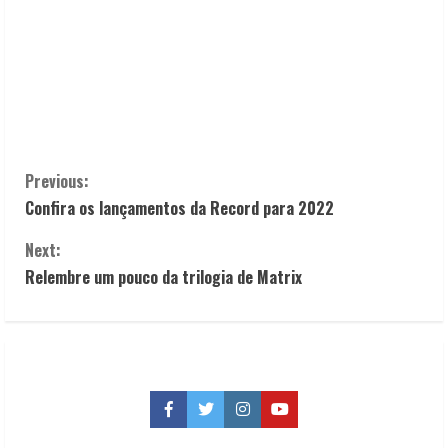
C
Previous:
Confira os lançamentos da Record para 2022
o
Next:
n
Relembre um pouco da trilogia de Matrix
t
i
n
Facebook
Twitter
Instagram
YouTube
u