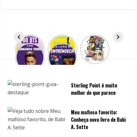
e
R
e
a
d
i
n
Sterling Point é muito
melhor do que parece
g
Meu mafioso favorito:
Conheça novo livro de Babi
A. Sette