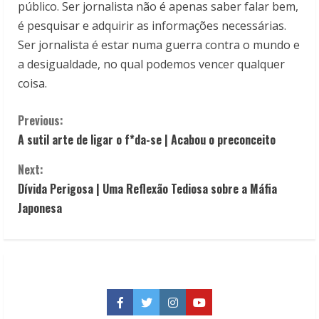
público. Ser jornalista não é apenas saber falar bem,
é pesquisar e adquirir as informações necessárias.
Ser jornalista é estar numa guerra contra o mundo e
a desigualdade, no qual podemos vencer qualquer
coisa.
C
Previous:
A sutil arte de ligar o f*da-se | Acabou o preconceito
o
Next:
n
Dívida Perigosa | Uma Reflexão Tediosa sobre a Máfia
t
Japonesa
i
n
u
Facebook
Twitter
Instagram
YouTube