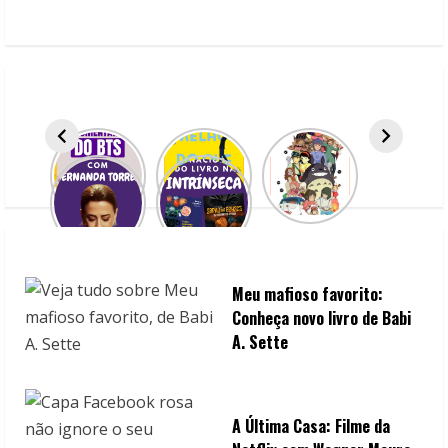
e
R
e
a
d
i
n
Meu mafioso favorito:
g
Conheça novo livro de Babi
A. Sette
A Última Casa: Filme da