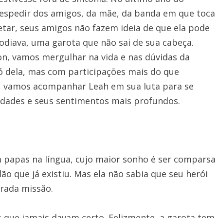
despedir dos amigos, da mãe, da banda em que toca
etar, seus amigos não fazem ideia de que ela pode
odiava, uma garota que não sai de sua cabeça.
n, vamos mergulhar na vida e nas dúvidas da
ó dela, mas com participações mais do que
o, vamos acompanhar Leah em sua luta para se
rdades e seus sentimentos mais profundos.
papas na língua, cujo maior sonho é ser comparsa
ão que já existiu. Mas ela não sabia que seu herói
rada missão.
os que jamais davam certo. Felizmente, a garota tem