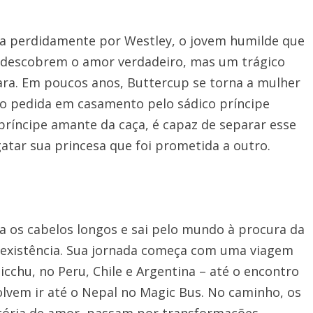
a perdidamente por Westley, o jovem humilde que
es descobrem o amor verdadeiro, mas um trágico
ara. Em poucos anos, Buttercup se torna a mulher
do pedida em casamento pelo sádico príncipe
íncipe amante da caça, é capaz de separar esse
atar sua princesa que foi prometida a outro.
xa os cabelos longos e sai pelo mundo à procura da
a existência. Sua jornada começa com uma viagem
cchu, no Peru, Chile e Argentina – até o encontro
lvem ir até o Nepal no Magic Bus. No caminho, os
tória de amor, passam por transformações