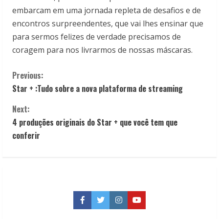
embarcam em uma jornada repleta de desafios e de
encontros surpreendentes, que vai lhes ensinar que
para sermos felizes de verdade precisamos de
coragem para nos livrarmos de nossas máscaras.
C
Previous:
Star + :Tudo sobre a nova plataforma de streaming
o
Next:
n
4 produções originais do Star + que você tem que
t
conferir
i
n
u
Facebook
Twitter
Instagram
YouTube