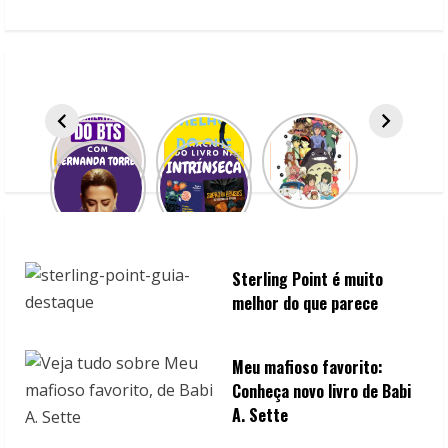
e
R
e
a
d
i
n
Sterling Point é muito
g
melhor do que parece
Meu mafioso favorito:
Conheça novo livro de Babi
A. Sette