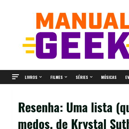
Skip
to
content
LIVROS
FILMES
SÉRIES
MÚSICAS
E
Resenha: Uma lista (qu
medos, de Krystal Sut