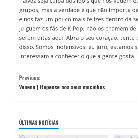
Talvez seja culpa dos idols que nos iludem
grupos, mas a verdade é que não importa de
e nos faz um pouco mais felizes dentro da s
julguem os fãs de K-Pop, não os chamem de 
serem ditas aqui. Abra o seu coração, tente
disso. Somos inofensivos, eu juro, estamos 
interessam a conhecer o que a gente gosta.
C
Previous:
Veneno | Repense nos seus mocinhos
o
n
t
ÚLTIMAS NOTÍCIAS
i