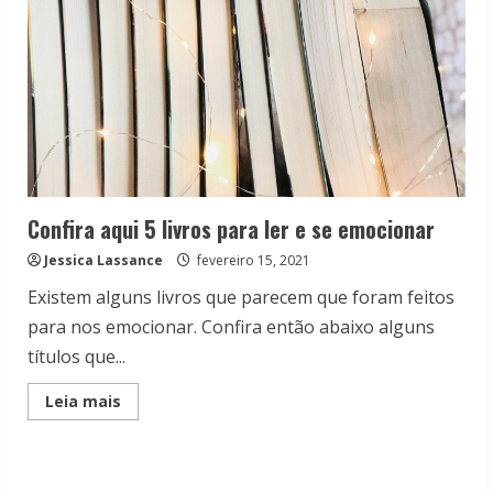
Confira aqui 5 livros para ler e se emocionar
Jessica Lassance
fevereiro 15, 2021
Existem alguns livros que parecem que foram feitos
para nos emocionar. Confira então abaixo alguns
títulos que...
Read
Leia mais
more
about
Confira
aqui
5
livros