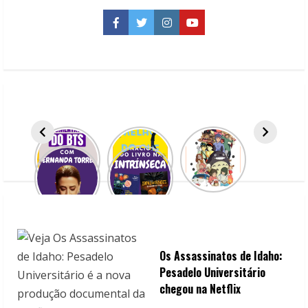
para
ler
Facebook
Twitter
Instagram
YouTube
e
se
emocionar
Os Assassinatos de Idaho:
Pesadelo Universitário
chegou na Netflix